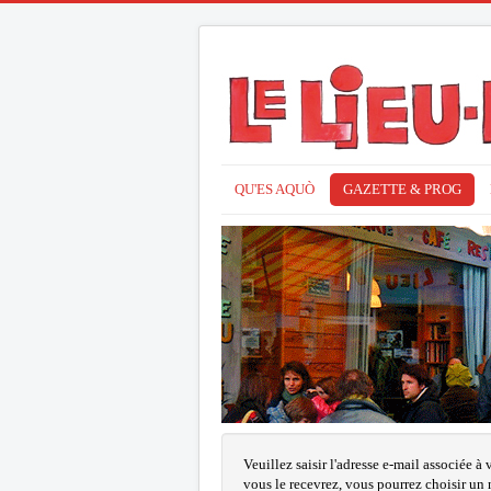
QU'ES AQUÒ
GAZETTE & PROG
Veuillez saisir l'adresse e-mail associée à
vous le recevrez, vous pourrez choisir u