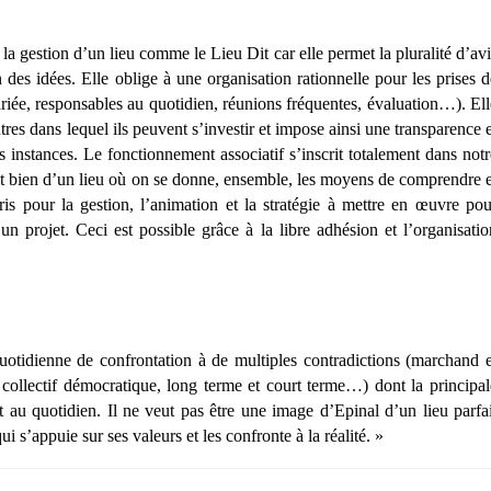
la gestion d’un lieu comme le Lieu Dit car elle permet la pluralité d’avi
n des idées. Elle oblige à une organisation rationnelle pour les prises d
iée, responsables au quotidien, réunions fréquentes, évaluation…). Ell
tres dans lequel ils peuvent s’investir et impose ainsi une transparence e
s instances. Le fonctionnement associatif s’inscrit totalement dans notr
git bien d’un lieu où on se donne, ensemble, les moyens de comprendre e
is pour la gestion, l’animation et la stratégie à mettre en œuvre pou
un projet. Ceci est possible grâce à la libre adhésion et l’organisatio
otidienne de confrontation à de multiples contradictions (marchand e
t collectif démocratique, long terme et court terme…) dont la principal
jet au quotidien. Il ne veut pas être une image d’Epinal d’un lieu parfai
 s’appuie sur ses valeurs et les confronte à la réalité. »