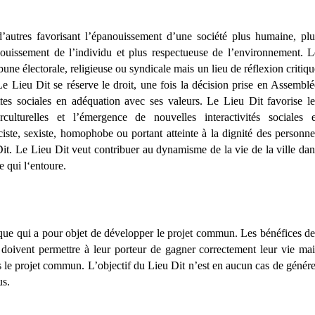
’autres favorisant l’épanouissement d’une société plus humaine, plu
anouissement de l’individu et plus respectueuse de l’environnement. L
bune électorale, religieuse ou syndicale mais un lieu de réflexion critiqu
e Lieu Dit se réserve le droit, une fois la décision prise en Assemblé
uttes sociales en adéquation avec ses valeurs. Le Lieu Dit favorise le
terculturelles et l’émergence de nouvelles interactivités sociales e
ciste, sexiste, homophobe ou portant atteinte à la dignité des personne
Dit. Le Lieu Dit veut contribuer au dynamisme de la vie de la ville dan
le qui l‘entoure.
ue qui a pour objet de développer le projet commun. Les bénéfices de
doivent permettre à leur porteur de gagner correctement leur vie mai
ns le projet commun. L’objectif du Lieu Dit n’est en aucun cas de génére
us.