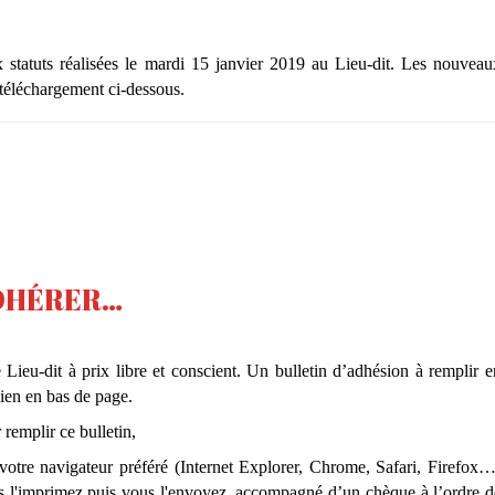
 statuts réalisées le mardi 15 janvier 2019 au Lieu-dit. Les nouveau
téléchargement ci-dessous.
ADHÉRER…
 Lieu-dit à prix libre et conscient. Un bulletin d’adhésion à remplir e
lien en bas de page.
remplir ce bulletin,
otre navigateur préféré (Internet Explorer, Chrome, Safari, Firefox…
us l'imprimez puis vous l'envoyez, accompagné d’un chèque à l’ordre d