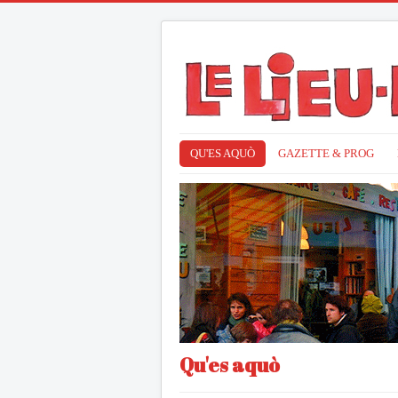
QU'ES AQUÒ
GAZETTE & PROG
Qu'es aquò