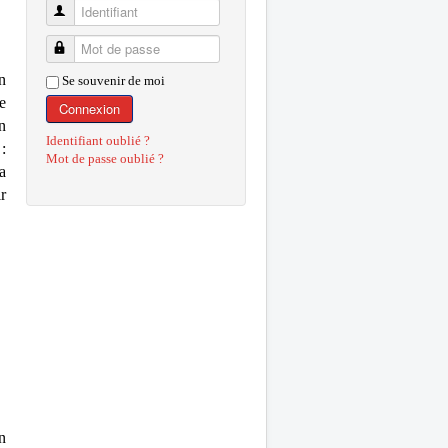
Identifiant
Mot de passe
n
Se souvenir de moi
e
Connexion
n
Identifiant oublié ?
:
Mot de passe oublié ?
a
r
n