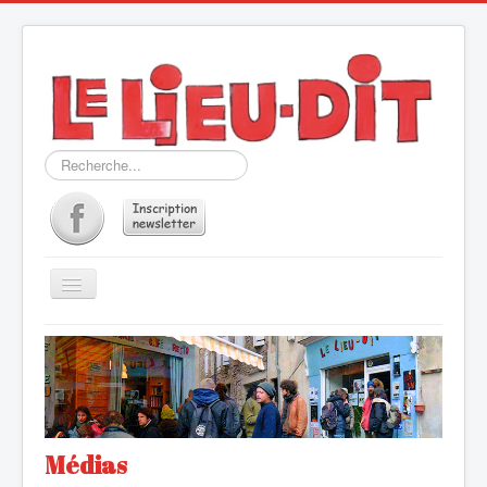
Rechercher
Basculer
la
navigation
QU'ES AQUÒ
GAZETTE & PROG
LE RESTO du LIEU-DIT
MÉDIAS
Médias
CONTACT